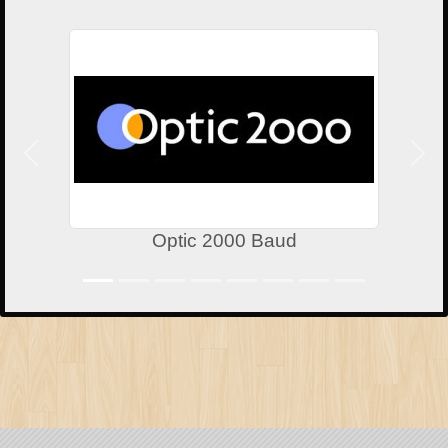
Précedent
Suiv
Optic 2000 Baud