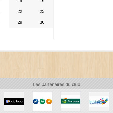
4
15
16
1
22
23
8
29
30
Les partenaires du club