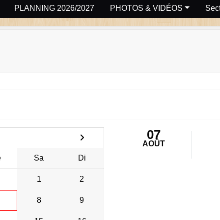
PLANNING 2026/2027
PHOTOS & VIDÉOS
Sect
07
AOÛT
e
Sa
Di
1
2
8
9