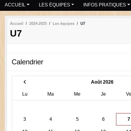
ACCUEIL
LES ÉQUIPES
INFOS PRATIQUES
Accueil
2024-2025
Les équipes
U7
U7
Calendrier
Août 2026
Lu
Ma
Me
Je
V
3
4
5
6
7