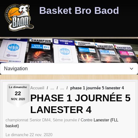
Panneau de gestion des cookies
Basket Bro Baod
Le
dimanche
Accueil
phase 1 journée 5 lanester 4
22
PHASE 1 JOURNÉE 5
NOV.
2020
LANESTER 4
championnat Senior DM4, 5ème journée
/ Contre
Lanester (FLL
basket)
Le
dimanche
22
nov.
2020