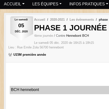
ACCUEIL
LES ÉQUIPES
INFOS PRATIQUES
Accueil
2020-2021
Les évènements
phase 
Le
samedi
05
PHASE 1 JOURNÉE 
DÉC.
2020
4ème journée
/ Contre
Hennebont BCH
Le
samedi
05
déc.
2020
de 16h15 à 18h15
Lieu :
Rue Emile Zola
56700
hennebont
U15M première année
BCH hennebont