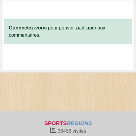
Connectez-vous
pour pouvoir participer aux
commentaires.
SPORTS
REGIONS
36458
visites