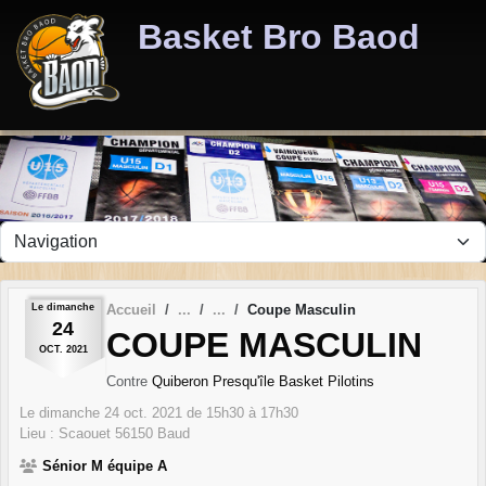
Panneau de gestion des cookies
Basket Bro Baod
Le
dimanche
Accueil
Coupe Masculin
24
COUPE MASCULIN
OCT.
2021
Contre
Quiberon Presqu'île Basket Pilotins
Le
dimanche
24
oct.
2021
de 15h30 à 17h30
Lieu :
Scaouet
56150
Baud
Sénior M équipe A