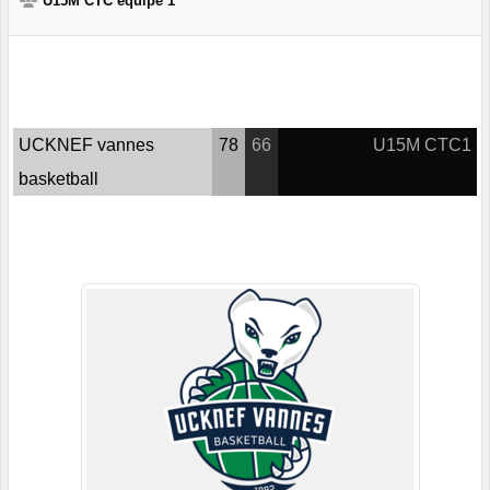
U15M CTC équipe 1
UCKNEF vannes
78
66
U15M CTC1
basketball