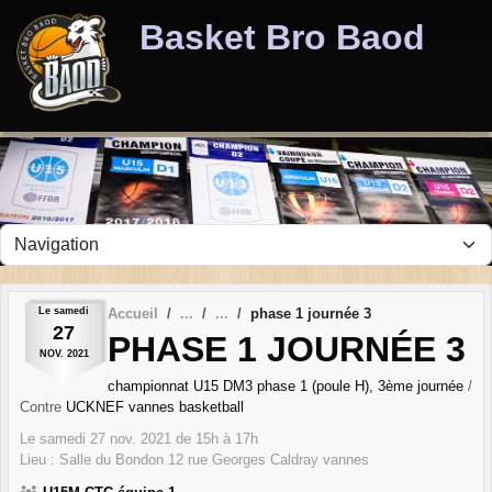
Panneau de gestion des cookies
Basket Bro Baod
Le
samedi
Accueil
phase 1 journée 3
27
PHASE 1 JOURNÉE 3
NOV.
2021
championnat U15 DM3 phase 1 (poule H), 3ème journée
/
Contre
UCKNEF vannes basketball
Le
samedi
27
nov.
2021
de 15h à 17h
Lieu :
Salle du Bondon 12 rue Georges Caldray
vannes