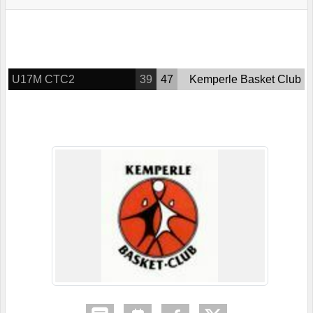
U17M CTC2
39
47
Kemperle Basket Club