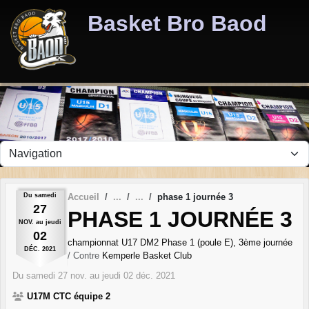
Panneau de gestion des cookies
Basket Bro Baod
Du
samedi
Accueil
phase 1 journée 3
27
PHASE 1 JOURNÉE 3
NOV.
au
jeudi
02
championnat U17 DM2 Phase 1 (poule E), 3ème journée
DÉC.
2021
/ Contre
Kemperle Basket Club
Du
samedi
27
nov.
au
jeudi
02
déc.
2021
U17M CTC équipe 2