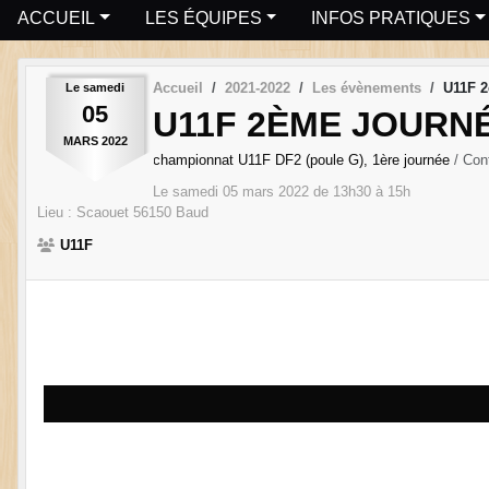
ACCUEIL
LES ÉQUIPES
INFOS PRATIQUES
Accueil
2021-2022
Les évènements
U11F 2
Le
samedi
05
U11F 2ÈME JOURNÉ
MARS
2022
championnat U11F DF2 (poule G), 1ère journée
/ Con
Le
samedi
05
mars
2022
de 13h30 à 15h
Lieu :
Scaouet
56150
Baud
U11F