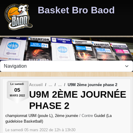
Panneau de gestion des cookies
Basket Bro Baod
Le
samedi
Accueil
U9M 2ème journée phase 2
05
U9M 2ÈME JOURNÉE
MARS
2022
PHASE 2
championnat U9M (poule L), 2ème journée
/ Contre
Guidel (La
guideloise Basketball)
Le
samedi
05
mars
2022
de 12h à 13h30