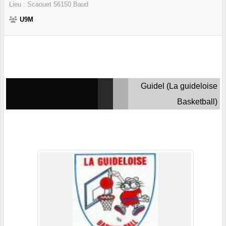
Lieu :
Scaouet
56150
Baud
U9M
Guidel (La guideloise
Basketball)