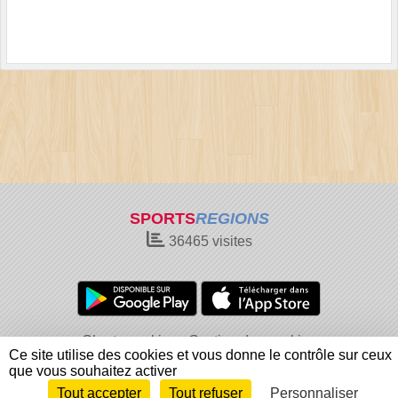
SPORTS
REGIONS
36465
visites
Charte cookies
Gestion des cookies
Ce site utilise des cookies et vous donne le contrôle sur ceux
Informations légales
Signaler un contenu inapproprié
que vous souhaitez activer
Tout accepter
Tout refuser
Personnaliser
Envie de participer ?
Connexion