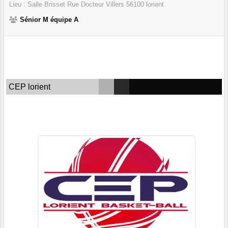
Lieu :
Salle Brisset Rue Docteur Villers
56100
lorient
Sénior M équipe A
CEP lorient