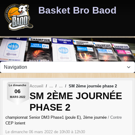
Panneau de gestion des cookies
Basket Bro Baod
Le
dimanche
Accueil
SM 2ème journée phase 2
06
SM 2ÈME JOURNÉE
MARS
2022
PHASE 2
championnat Senior DM3 Phase1 (poule E), 2ème journée
/ Contre
CEP lorient
Le
dimanche
06
mars
2022
de 10h30 à 12h30