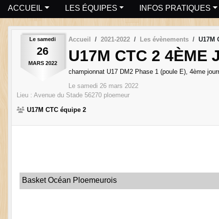
ACCUEIL
LES ÉQUIPES
INFOS PRATIQUES
Accueil
2021-2022
Les évènements
U17M C
Le
samedi
26
U17M CTC 2 4ÈME 
MARS
2022
championnat U17 DM2 Phase 1 (poule E), 4ème jou
Le
samedi
26
mars
2022
Lieu :
Avenue du Stade
56270
ploemeur
U17M CTC équipe 2
Basket Océan Ploemeurois