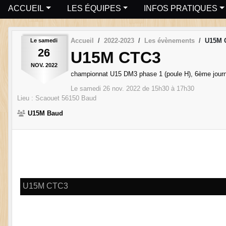
ACCUEIL
LES ÉQUIPES
INFOS PRATIQUES
Accueil
2022-2023
Les évènements
U15M 
Le
samedi
26
U15M CTC3
NOV.
2022
championnat U15 DM3 phase 1 (poule H), 6ème jou
Le
samedi
26
nov.
2022
de 15h30 à 17h30
Lieu :
Scaouet
56150
Baud
U15M Baud
U15M CTC3