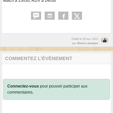
Match à 15h30, RDV à 14h30
Publié le
29 nov. 2022
par
Alexis Lavergne
COMMENTEZ L’ÉVÈNEMENT
Connectez-vous
pour pouvoir participer aux
commentaires.