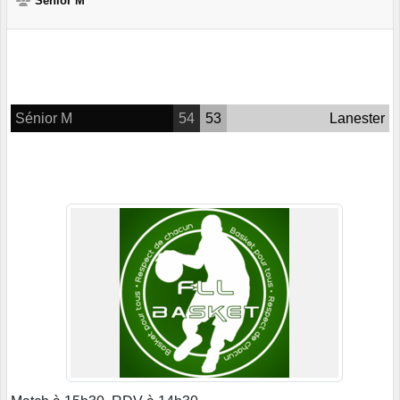
Senior M
Sénior M
54
53
Lanester