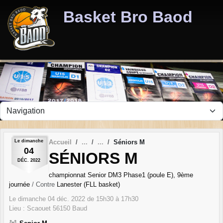
Panneau de gestion des cookies
Basket Bro Baod
Le
dimanche
Accueil
Séniors M
04
SÉNIORS M
DÉC.
2022
championnat Senior DM3 Phase1 (poule E), 9ème
journée
/ Contre
Lanester (FLL basket)
Le
dimanche
04
déc.
2022
de 15h30 à 17h30
Lieu :
Scaouet
56150
Baud