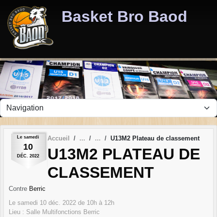
Panneau de gestion des cookies
Basket Bro Baod
Le
samedi
Accueil
U13M2 Plateau de classement
10
U13M2 PLATEAU DE
DÉC.
2022
CLASSEMENT
Contre
Berric
Le
samedi
10
déc.
2022
de 10h à 12h
Lieu :
Salle Multifonctions
Berric