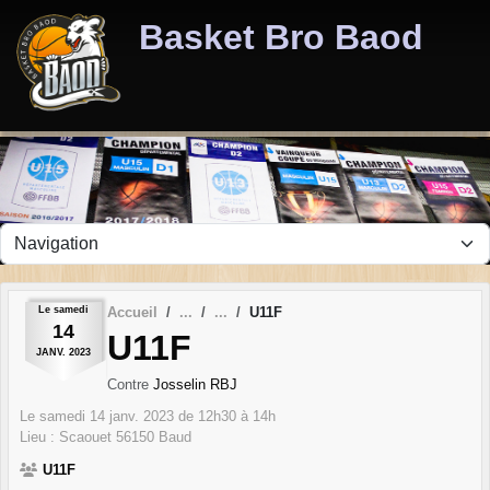
Panneau de gestion des cookies
Basket Bro Baod
Le
samedi
Accueil
U11F
14
U11F
JANV.
2023
Contre
Josselin RBJ
Le
samedi
14
janv.
2023
de 12h30 à 14h
Lieu :
Scaouet
56150
Baud
U11F