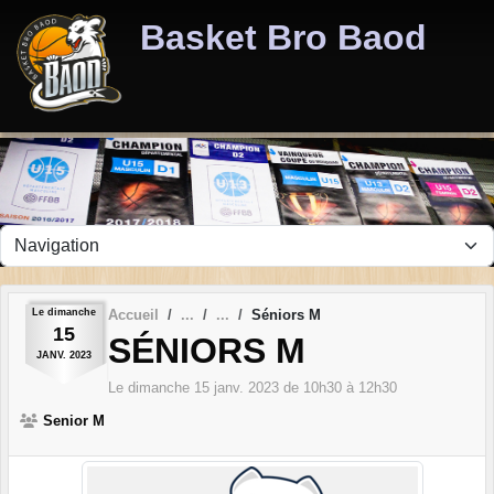
Panneau de gestion des cookies
Basket Bro Baod
Le
dimanche
Accueil
Séniors M
15
SÉNIORS M
JANV.
2023
Le
dimanche
15
janv.
2023
de 10h30 à 12h30
Senior M