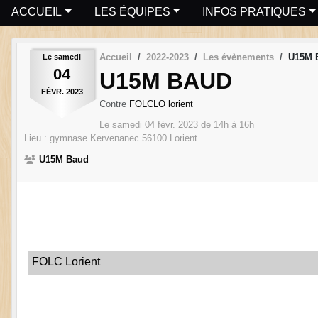
ACCUEIL
LES ÉQUIPES
INFOS PRATIQUES
Accueil
2022-2023
Les évènements
U15M 
Le
samedi
04
U15M BAUD
FÉVR.
2023
Contre
FOLCLO lorient
Le
samedi
04
févr.
2023
de 14h à 16h
Lieu :
gymnase Kervenanec
56100
Lorient
U15M Baud
FOLC Lorient