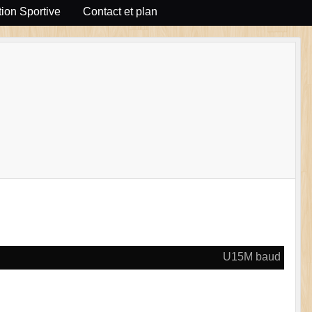
ion Sportive
Contact et plan
U15M baud