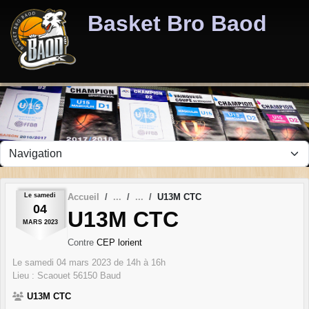
Panneau de gestion des cookies
Basket Bro Baod
Le
samedi
Accueil
U13M CTC
04
U13M CTC
MARS
2023
Contre
CEP lorient
Le
samedi
04
mars
2023
de 14h à 16h
Lieu :
Scaouet
56150
Baud
U13M CTC