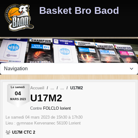
Panneau de gestion des cookies
Basket Bro Baod
Le
samedi
Accueil
U17M2
04
U17M2
MARS
2023
Contre
FOLCLO lorient
Le
samedi
04
mars
2023
de 15h30 à 17h30
Lieu :
gymnase Kervenanec
56100
Lorient
U17M CTC 2