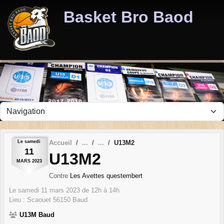
Panneau de gestion des cookies
Basket Bro Baod
Le
samedi
Accueil
U13M2
11
U13M2
MARS
2023
Contre
Les Avettes questembert
Le
samedi
11
mars
2023
de 12h à 14h
Lieu :
Scaouet
56150
Baud
U13M Baud