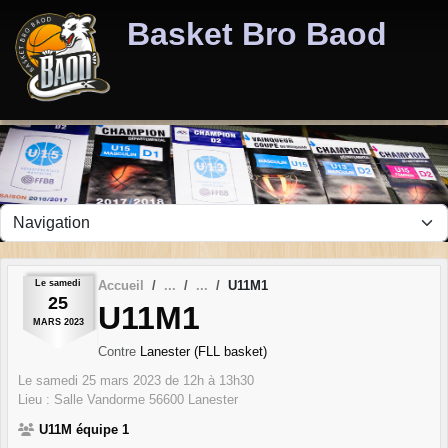
Panneau de gestion des cookies
Basket Bro Baod
Le
samedi
Accueil
U11M1
25
U11M1
MARS
2023
Contre
Lanester (FLL basket)
Le
samedi
25
mars
2023
de 12h à 13h30
Lieu :
Salle Vandorme
56600
Lanester
U11M équipe 1