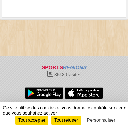
SPORTS
REGIONS
36439
visites
Charte cookies
Gestion des cookies
Ce site utilise des cookies et vous donne le contrôle sur ceux
Informations légales
Signaler un contenu inapproprié
que vous souhaitez activer
Tout accepter
Tout refuser
Personnaliser
Envie de participer ?
Connexion