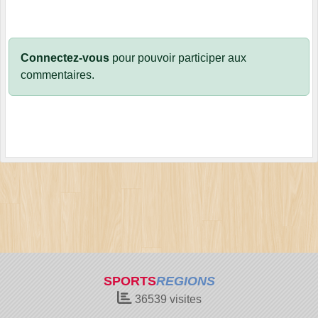
Connectez-vous
pour pouvoir participer aux
commentaires.
SPORTS
REGIONS
36539
visites