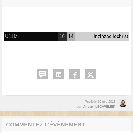
U11M
10
14
inzinzac-lochrist
Publié le
10 oct. 2023
par
Vincent LECAVELIER
COMMENTEZ L’ÉVÈNEMENT