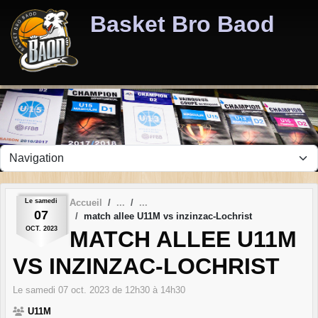
Panneau de gestion des cookies
Basket Bro Baod
Le
samedi
Accueil
07
match allee U11M vs inzinzac-Lochrist
OCT.
2023
MATCH ALLEE U11M
VS INZINZAC-LOCHRIST
Le
samedi
07
oct.
2023
de 12h30 à 14h30
U11M