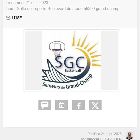
Le
samedi
21
oct.
2023
Lieu :
Salle des sports Boulevard du stade
56390
grand champ
U18F
Publié le
24 sept. 2023
par
Vincent LECAVELIER