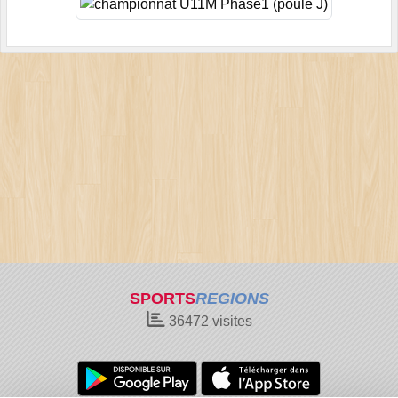
SPORTS
REGIONS
36472
visites